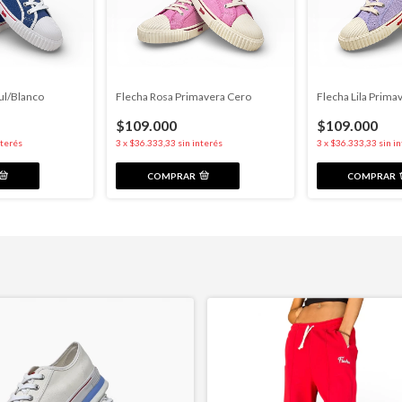
ul/Blanco
Flecha Rosa Primavera Cero
Flecha Lila Prima
$109.000
$109.000
nterés
3
x
$36.333,33
sin interés
3
x
$36.333,33
sin i
COMPRAR
COMPRAR