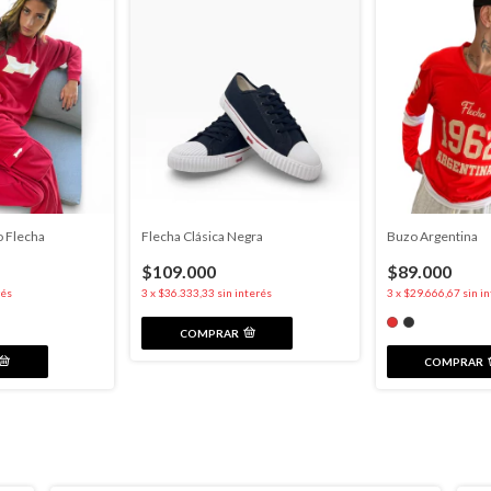
o Flecha
Flecha Clásica Negra
Buzo Argentina
$109.000
$89.000
rés
3
x
$36.333,33
sin interés
3
x
$29.666,67
sin i
COMPRAR
COMPRAR