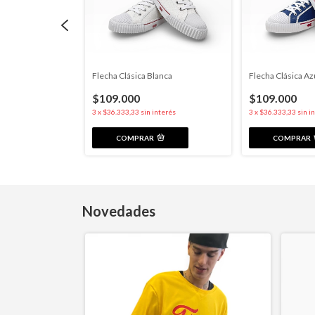
 Marino
Flecha Clásica Blanca
Flecha Clásica Az
$109.000
$109.000
nterés
3
x
$36.333,33
sin interés
3
x
$36.333,33
sin i
COMPRAR
COMPRAR
Novedades