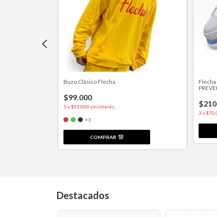
Buzo Clásico Flecha
Flech
PREVE
$99.000
$210
3
x
$33.000
sin interés
3
x
$70.
+3
COMPRAR
Destacados