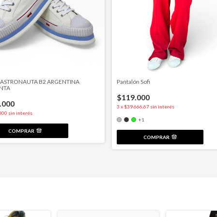
a ASTRONAUTA B2 ARGENTINA
Pantalón Sofi
NTA
$119.000
.000
3
x
$39.666,67
sin interés
000
sin interés
+1
COMPRAR
COMPRAR