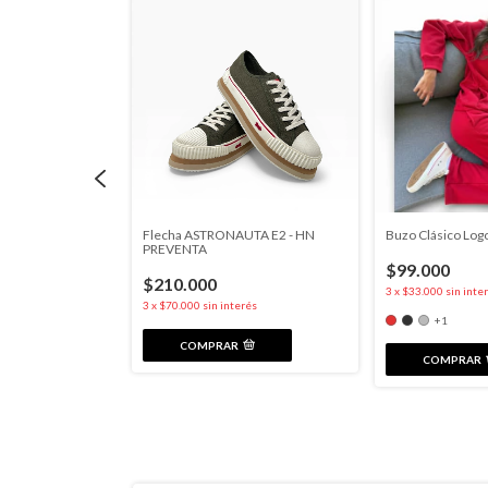
Flecha ASTRONAUTA E2 - HN
Buzo Clásico Log
PREVENTA
$99.000
$210.000
 CA-53WF-2B
3
x
$33.000
sin inte
3
x
$70.000
sin interés
+1
COMPRAR
nterés
COMPRAR