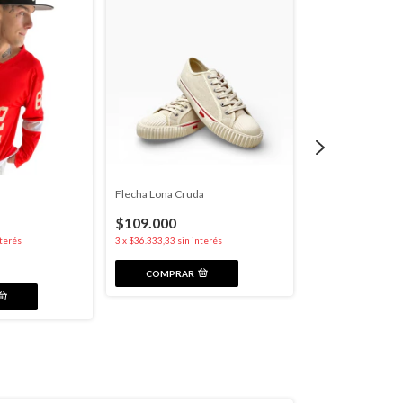
Flecha Lona Cruda
Bermuda Cargo
$109.000
$89.000
nterés
3
x
$36.333,33
sin interés
3
x
$29.666,67
sin in
COMPRAR
COMPRAR