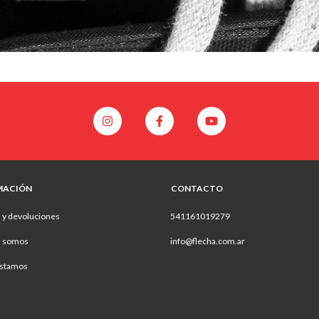
MACIÓN
CONTACTO
 y devoluciones
541161019279
s somos
info@flecha.com.ar
stamos