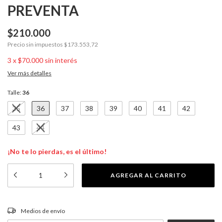
PREVENTA
$210.000
Precio sin impuestos
$173.553,72
3
x
$70.000
sin interés
Ver más detalles
Talle:
36
35
36
37
38
39
40
41
42
43
44
¡No te lo pierdas, es el último!
CAMBIAR CP
Entregas para el CP:
Medios de envío