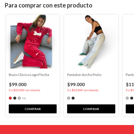
Para comprar con este producto
Buzo Clásico Logo Flecha
Pantalon Ancho Puño
Panta
$99.000
$99.000
$11
3
x
$33.000
sin interés
3
x
$33.000
sin interés
3
x
$3
+1
COMPRAR
COMPRAR