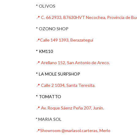
* OLIVOS
📍
C. 66 2933, B7630HVT Necochea, Provincia de Bu
* OZONO SHOP
📍Calle 149 1393, Berazategui
* KM110
📍 Arellano 152, San Antonio de Areco.
* LA MOLE SURFSHOP
📍 Calle 2 1034, Santa Teresita.
* TOMATTO
📍 Av. Roque Sáenz Peña 207, Junín.
*
MARIA SOL
📍Showroom @mariasol.carteras, Merlo