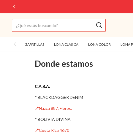
ZAPATILLAS
LONA CLASICA
LONA COLOR
LONA 
Donde estamos
C.A.B.A.
* BLACKDAGGER DENIM
📍
Nazca 887, Flores.
* BOLIVIA DIVINA
📍
Costa Rica 4670