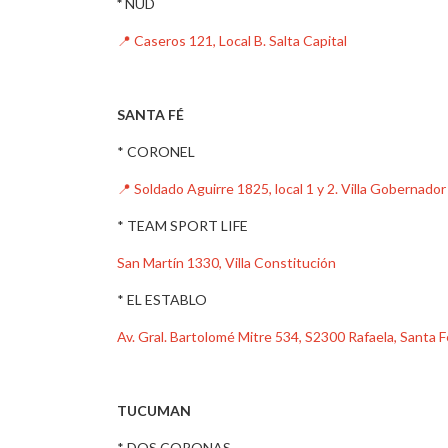
*
NUD
📍 Caseros 121, Local B. Salta Capital
SANTA FÉ
* CORONEL
📍 Soldado Aguirre 1825, local 1 y 2. Villa Gobernado
* TEAM SPORT LIFE
San Martín 1330, Villa Constitución
* EL ESTABLO
Av. Gral. Bartolomé Mitre 534, S2300 Rafaela, Santa F
TUCUMAN
* DOS CORONAS