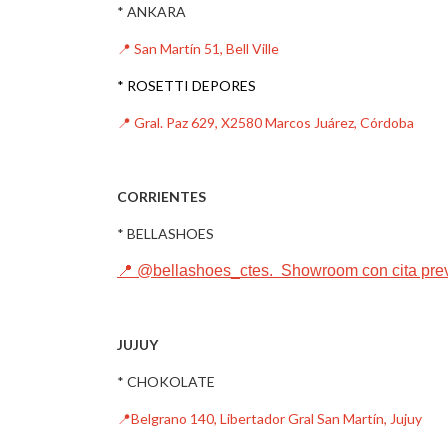
* ANKARA
📍 San Martín 51, Bell Ville
* ROSETTI DEPORES
📍
Gral. Paz 629, X2580 Marcos Juárez, Córdoba
CORRIENTES
* BELLASHOES
📍
@bellashoes_ctes. Showroom con cita previ
JUJUY
* CHOKOLATE
📍
Belgrano 140, Libertador Gral San Martín, Jujuy