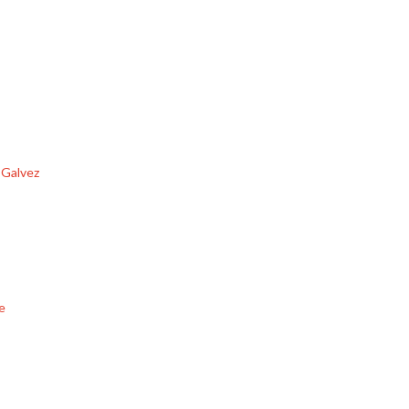
r Galvez
e