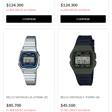
$124.300
$124.300
3
x
$41.433,33
sin interés
3
x
$41.433,33
sin interés
RELOJ VINTAGE LA-670WA-2D
RELOJ VINTAGE F-91WM-3A
$85.700
$45.500
3
x
$28.566,67
sin interés
3
x
$15.166,67
sin interés