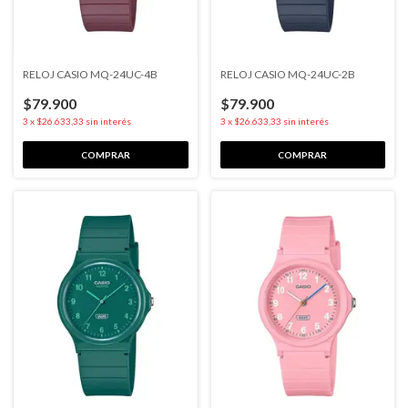
RELOJ CASIO MQ-24UC-4B
RELOJ CASIO MQ-24UC-2B
$79.900
$79.900
3
x
$26.633,33
sin interés
3
x
$26.633,33
sin interés