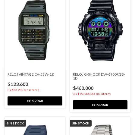
RELOJ VINTAGE CA-53W-1Z
RELOJ G-SHOCK DW-6900RGB-
1D
$123.600
$460.000
3
x
$41.200
sin interés
3
x
$153.333,33
sin interés
SIN STOCK
SIN STOCK