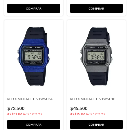
RELOJ VINTAGE F-91WM-2A
RELOJ VINTAGE F-91WM-1B
$72.500
$45.500
3
x
$24.166,67
sin interés
3
x
$15.166,67
sin interés