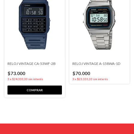
RELOJ VINTAGE CA-53WF-2B
RELOJ VINTAGE A-158WA-1D
$73.000
$70.000
3
x
$24.333,33
sin interés
3
x
$23.333,33
sin interés