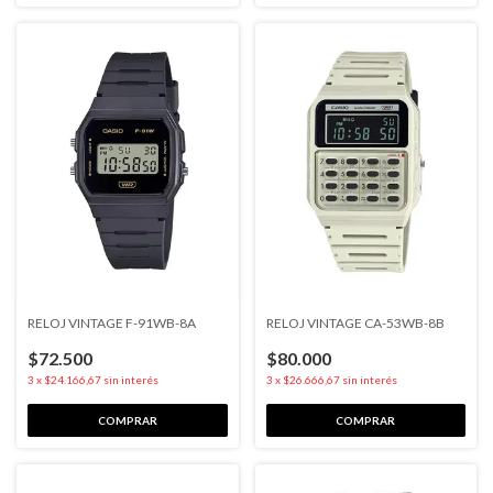
RELOJ VINTAGE F-91WB-8A
RELOJ VINTAGE CA-53WB-8B
$72.500
$80.000
3
x
$24.166,67
sin interés
3
x
$26.666,67
sin interés