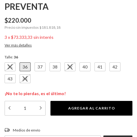
PREVENTA
$220.000
Precio sin impuestos
$181.818,18
3
x
$73.333,33
sin interés
Ver más detalles
Talle:
36
35
36
37
38
39
40
41
42
43
44
¡No te lo pierdas, es el último!
CAMBIAR CP
Entregas para el CP:
Medios de envío