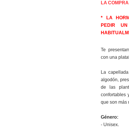
LA COMPRA
* LA HOR
PEDIR U
HABITUALM
Te presentam
con una plata
La capellada
algodón, prese
de las plan
confortables 
que son más r
Género:
- Unisex.