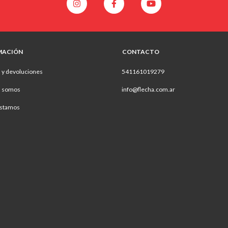
MACIÓN
CONTACTO
 y devoluciones
541161019279
s somos
info@flecha.com.ar
stamos