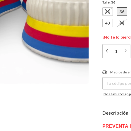
Talle:
36
35
36
43
44
¡No te lo pierd
Entregas para el C
Medios de e
No sé mi código p
Descripción
PREVENTA 