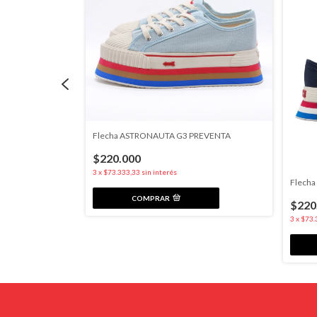
REVENTA
Flecha ASTRONAUTA G3 PREVENTA
$220.000
3
x
$73.333,33
sin interés
Flech
COMPRAR
$220
3
x
$73.