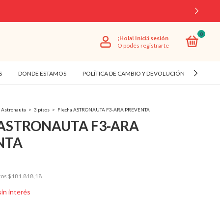
0
¡Hola!
Iniciá sesión
O podés registrarte
S
DONDE ESTAMOS
POLÍTICA DE CAMBIO Y DEVOLUCIÓN
CÓMO
Astronauta
>
3 pisos
>
Flecha ASTRONAUTA F3-ARA PREVENTA
 ASTRONAUTA F3-ARA
NTA
tos
$181.818,18
sin interés