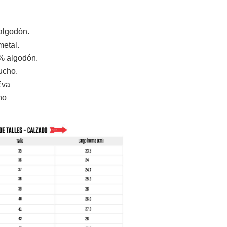
algodón.
metal.
% algodón.
ucho.
Eva
ho