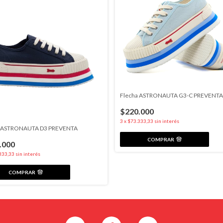
Flecha ASTRONAUTA G3-C PREVENTA
$220.000
3
x
$73.333,33
sin interés
a ASTRONAUTA D3 PREVENTA
COMPRAR
.000
333,33
sin interés
COMPRAR