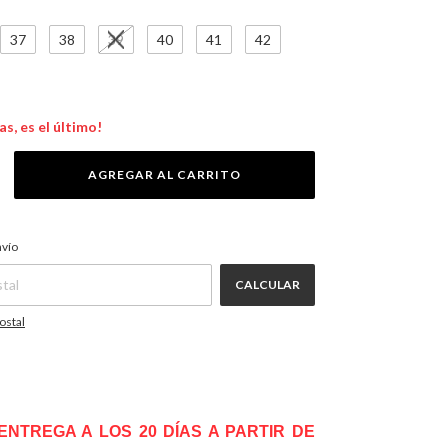
37
38
39
40
41
42
as, es el último!
CAMBIAR CP
P:
nvío
CALCULAR
ostal
ENTREGA A LOS 20 DÍAS A PARTIR DE