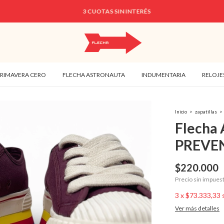
3 CUOTAS SIN INTERÉS
PRIMAVERA CERO
FLECHA ASTRONAUTA
INDUMENTARIA
RELOJE
Inicio
>
zapatillas
>
Flecha
PREVE
$220.000
Precio sin impues
3
x
$73.333,33
Ver más detalles