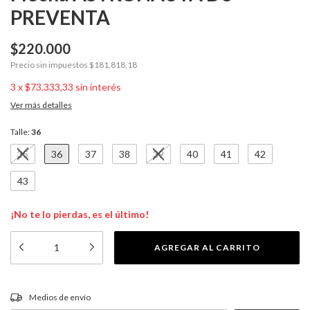
PREVENTA
$220.000
Precio sin impuestos
$181.818,18
3
x
$73.333,33
sin interés
Ver más detalles
Talle:
36
35
36
37
38
39
40
41
42
43
¡No te lo pierdas, es el último!
CAMBIAR CP
Entregas para el CP:
Medios de envío