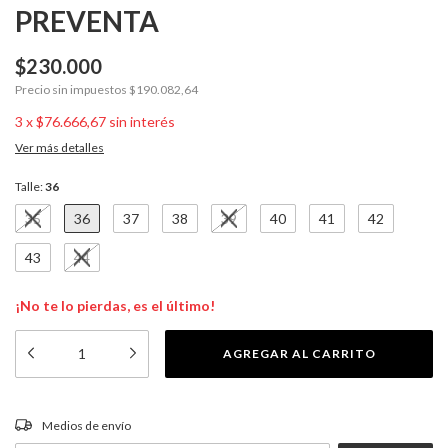
PREVENTA
$230.000
Precio sin impuestos
$190.082,64
3
x
$76.666,67
sin interés
Ver más detalles
Talle:
36
35
36
37
38
39
40
41
42
43
44
¡No te lo pierdas, es el último!
CAMBIAR CP
Entregas para el CP:
Medios de envío