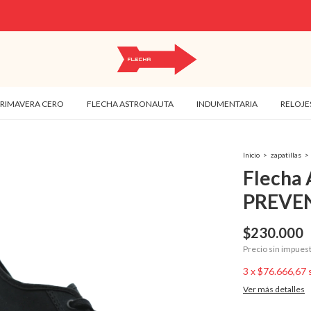
3 CUOTAS SIN INTERÉS
PRIMAVERA CERO
FLECHA ASTRONAUTA
INDUMENTARIA
RELOJE
Inicio
>
zapatillas
>
Flecha
PREVE
$230.000
Precio sin impues
3
x
$76.666,67
Ver más detalles