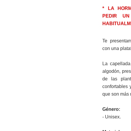
* LA HOR
PEDIR U
HABITUALM
Te presentam
con una plata
La capellada
algodón, prese
de las plan
confortables 
que son más r
Género:
- Unisex.