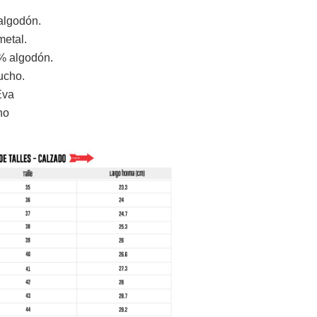
algodón.
metal.
% algodón.
ucho.
Eva
ho