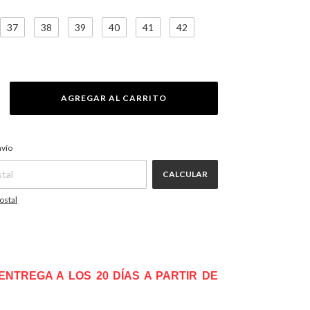
37
38
39
40
41
42
CAMBIAR CP
P:
nvío
CALCULAR
ostal
ENTREGA A LOS 20 DÍAS A PARTIR DE