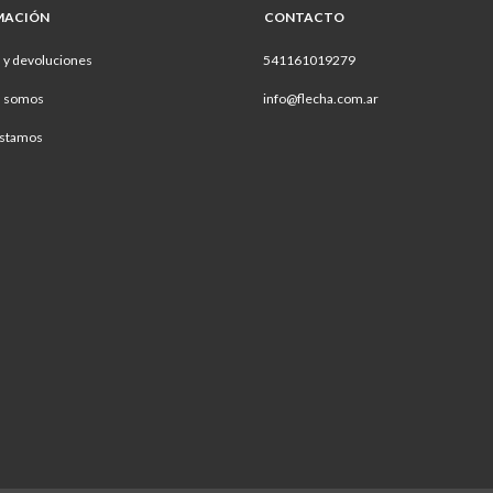
MACIÓN
CONTACTO
 y devoluciones
541161019279
s somos
info@flecha.com.ar
stamos