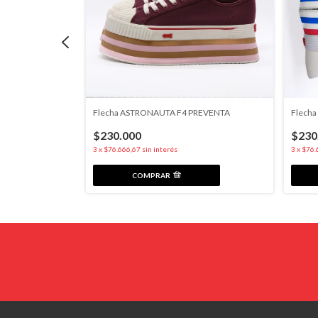
ARGENTINA
Flecha ASTRONAUTA F4 PREVENTA
Flech
$230.000
$230
3
x
$76.666,67
sin interés
3
x
$76.
COMPRAR