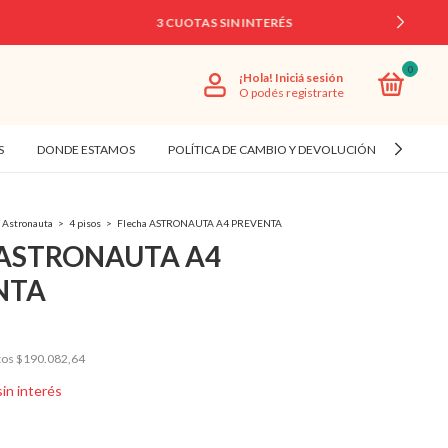
0
¡Hola!
Iniciá sesión
O podés registrarte
S
DONDE ESTAMOS
POLÍTICA DE CAMBIO Y DEVOLUCIÓN
CÓMO
Astronauta
>
4 pisos
>
Flecha ASTRONAUTA A4 PREVENTA
 ASTRONAUTA A4
NTA
tos
$190.082,64
sin interés