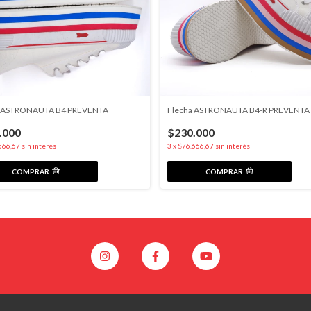
a ASTRONAUTA B4 PREVENTA
Flecha ASTRONAUTA B4-R PREVENTA
.000
$230.000
666,67
sin interés
3
x
$76.666,67
sin interés
COMPRAR
COMPRAR