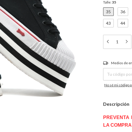
Talle:
35
35
36
43
44
Entregas para el C
Medios de e
No sé mi código p
Descripción
PREVENTA 
LA COMPRA