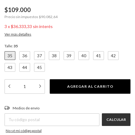
$109.000
Precio sin impuestos
$90.082,64
3
x
$36.333,33
sin interés
Ver más detalles
Talle:
35
35
36
37
38
39
40
41
42
43
44
45
CAMBIAR CP
Entregas para el CP:
Medios de envío
CALCULAR
No sé mi código postal