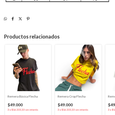
Productos relacionados
Remera Básica Flecha
Remera Crop Flecha
Reme
$49.000
$49.000
$49
3
x
$16.333,33
sin interés
3
x
$16.333,33
sin interés
3
x
$1