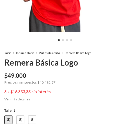
Inicio
>
Indumentaria
>
Partes de arriba
>
Remera Básica Logo
Remera Básica Logo
$49.000
Precio sin impuestos
$40.495,87
3
x
$16.333,33
sin interés
Ver más detalles
Talle:
1
1
2
3